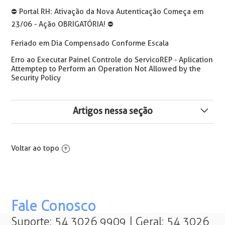
⛔️ Portal RH: Ativação da Nova Autenticação Começa em
23/06 - Ação OBRIGATÓRIA! ⛔️
Feriado em Dia Compensado Conforme Escala
Erro ao Executar Painel Controle do ServicoREP - Aplication
Attemptep to Perform an Operation Not Allowed by the
Security Policy
Artigos nessa seção
O Usuário não tem permissão para Calcular o Ponto em
período de Folha Mensal Consolidada (...)
Voltar ao topo
Ocorreu um erro no envio do e-mail com o arquivo AEJ
gerado, verifique as configurações de servidor, porta e
usuário
Fale Conosco
Erro: SolicitaColetaDigitais - Tempo de resposta
excedido. CarregarUsuarios-10000
Suporte: 54 3026 9909 | Geral: 54 3026