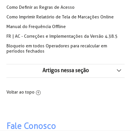
Como Definir as Regras de Acesso
Como Imprimir Relatório de Tela de Marcações Online
Manual do Frequência Offline
FR | AC - Correções e Implementações da Versão 4.38.5
Bloqueio em todos Operadores para recalcular em
períodos fechados
Artigos nessa seção
Se Liga nas Opções de Atalho do Sistema – Módulo
Frequência
Voltar ao topo
Relatório de controle de pontos de parada de
transporte das horas extras do PortalRH (RHPR9070)
Manual do Frequência Offline
Fale Conosco